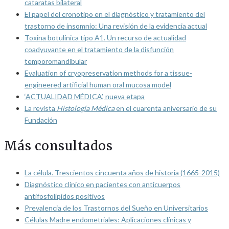
cataratas bilateral
El papel del cronotipo en el diagnóstico y tratamiento del
trastorno de insomnio: Una revisión de la evidencia actual
Toxina botulínica tipo A1. Un recurso de actualidad
coadyuvante en el tratamiento de la disfunción
temporomandibular
Evaluation of cryopreservation methods for a tissue-
engineered artificial human oral mucosa model
‘ACTUALIDAD MÉDICA’, nueva etapa
La revista
Histología Médica
en el cuarenta aniversario de su
Fundación
Más consultados
La célula. Trescientos cincuenta años de historia (1665-2015)
Diagnóstico clínico en pacientes con anticuerpos
antifosfolípidos positivos
Prevalencia de los Trastornos del Sueño en Universitarios
Células Madre endometriales: Aplicaciones clínicas y