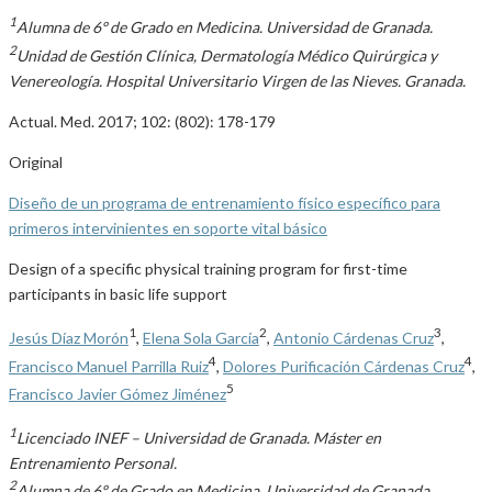
1
Alumna de 6º de Grado en Medicina. Universidad de Granada.
2
Unidad de Gestión Clínica, Dermatología Médico Quirúrgica y
Venereología. Hospital Universitario Virgen de las Nieves. Granada.
Actual. Med. 2017; 102: (802): 178-179
Original
Diseño de un programa de entrenamiento físico específico para
primeros intervinientes en soporte vital básico
Design of a specific physical training program for first-time
participants in basic life support
1
2
3
Jesús Díaz Morón
,
Elena Sola García
,
Antonio Cárdenas Cruz
,
4
4
Francisco Manuel Parrilla Ruiz
,
Dolores Purificación Cárdenas Cruz
,
5
Francisco Javier Gómez Jiménez
1
Licenciado INEF – Universidad de Granada. Máster en
Entrenamiento Personal.
2
Alumna de 6º de Grado en Medicina. Universidad de Granada.