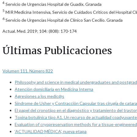
4
Servicio de Urgencias Hospital de Guadix. Granada
5
MIR Medicina Intensiva, Servicio de Cuidados Críticos del Hospital Cl
6
Servicio de Urgencias Hospital de Clínico San Cecilio. Granada
Actual. Med. 2019; 104: (808): 170-174
Últimas Publicaciones
Volumen 111. Número 822
Philosophy and science in medical undergraduates and postgrad
Atención domiciliaria en Medicina Interna
Agresiones a los medic@s
Síndrome de Usher y Contracción Capsular tras cirugía de catarat
El papel del cronotipo en el diagnóstico y tratamiento del trasto
Toxina botulínica tipo A1. Un recurso de actualidad coadyuvante
Evaluation of cryopreservation methods for a tissue-engineered 
‘ACTUALIDAD MÉDICA’, nueva etapa