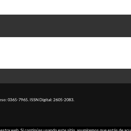
so: 0365-7965. ISSN Digital: 2605-2083.
estra web. Si continúas usando este sitio, asumiremos que estás de acue