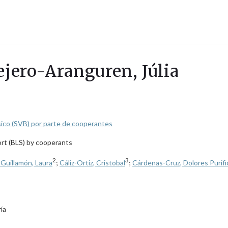
ejero-Aranguren, Júlia
sico (SVB) por parte de cooperantes
ort (BLS) by cooperants
2
3
Guillamón, Laura
;
Cáliz-Ortiz, Cristobal
;
Cárdenas-Cruz, Dolores Purifi
ía