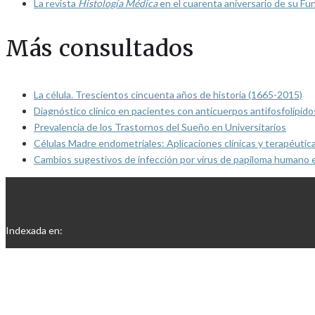
La revista
Histología Médica
en el cuarenta aniversario de su Fu
Más consultados
La célula. Trescientos cincuenta años de historia (1665-2015)
Diagnóstico clínico en pacientes con anticuerpos antifosfolípido
Prevalencia de los Trastornos del Sueño en Universitarios
Células Madre endometriales: Aplicaciones clínicas y terapéutic
Cambios sugestivos de infección por virus de papiloma humano 
Indexada en: