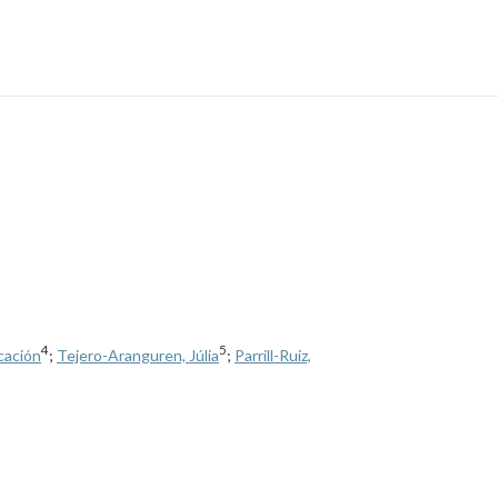
4
5
cación
;
Tejero-Aranguren, Júlia
;
Parrill-Ruiz,