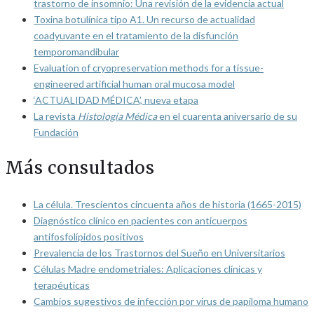
trastorno de insomnio: Una revisión de la evidencia actual
Toxina botulínica tipo A1. Un recurso de actualidad
coadyuvante en el tratamiento de la disfunción
temporomandibular
Evaluation of cryopreservation methods for a tissue-
engineered artificial human oral mucosa model
‘ACTUALIDAD MÉDICA’, nueva etapa
La revista
Histología Médica
en el cuarenta aniversario de su
Fundación
Más consultados
La célula. Trescientos cincuenta años de historia (1665-2015)
Diagnóstico clínico en pacientes con anticuerpos
antifosfolípidos positivos
Prevalencia de los Trastornos del Sueño en Universitarios
Células Madre endometriales: Aplicaciones clínicas y
terapéuticas
Cambios sugestivos de infección por virus de papiloma humano