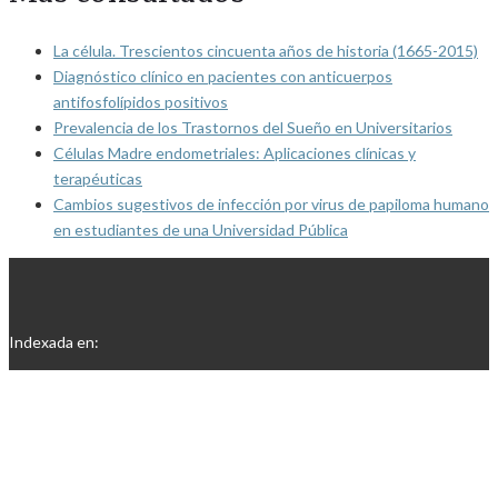
La célula. Trescientos cincuenta años de historia (1665-2015)
Diagnóstico clínico en pacientes con anticuerpos
antifosfolípidos positivos
Prevalencia de los Trastornos del Sueño en Universitarios
Células Madre endometriales: Aplicaciones clínicas y
terapéuticas
Cambios sugestivos de infección por virus de papiloma humano
en estudiantes de una Universidad Pública
Indexada en: