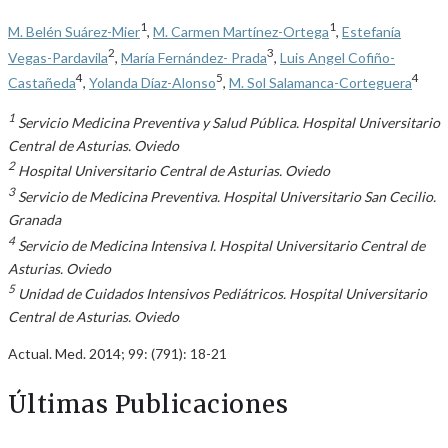
1
1
M. Belén Suárez-Mier
,
M. Carmen Martínez-Ortega
,
Estefanía
2
3
Vegas-Pardavila
,
María Fernández- Prada
,
Luis Angel Cofiño-
4
5
4
Castañeda
,
Yolanda Díaz-Alonso
,
M. Sol Salamanca-Corteguera
1
Servicio Medicina Preventiva y Salud Pública. Hospital Universitario
Central de Asturias. Oviedo
2
Hospital Universitario Central de Asturias. Oviedo
3
Servicio de Medicina Preventiva. Hospital Universitario San Cecilio.
Granada
4
Servicio de Medicina Intensiva I. Hospital Universitario Central de
Asturias. Oviedo
5
Unidad de Cuidados Intensivos Pediátricos. Hospital Universitario
Central de Asturias. Oviedo
Actual. Med. 2014; 99: (791): 18-21
Últimas Publicaciones