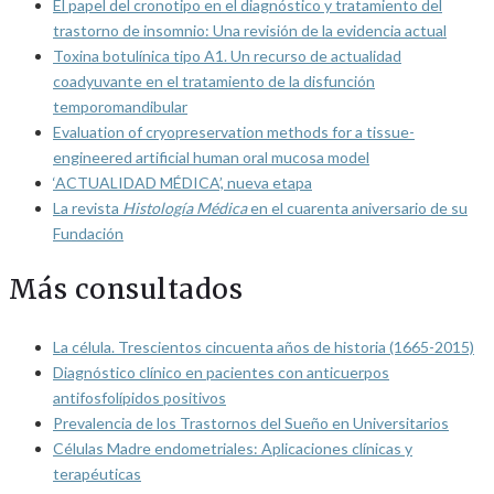
El papel del cronotipo en el diagnóstico y tratamiento del
trastorno de insomnio: Una revisión de la evidencia actual
Toxina botulínica tipo A1. Un recurso de actualidad
coadyuvante en el tratamiento de la disfunción
temporomandibular
Evaluation of cryopreservation methods for a tissue-
engineered artificial human oral mucosa model
‘ACTUALIDAD MÉDICA’, nueva etapa
La revista
Histología Médica
en el cuarenta aniversario de su
Fundación
Más consultados
La célula. Trescientos cincuenta años de historia (1665-2015)
Diagnóstico clínico en pacientes con anticuerpos
antifosfolípidos positivos
Prevalencia de los Trastornos del Sueño en Universitarios
Células Madre endometriales: Aplicaciones clínicas y
terapéuticas