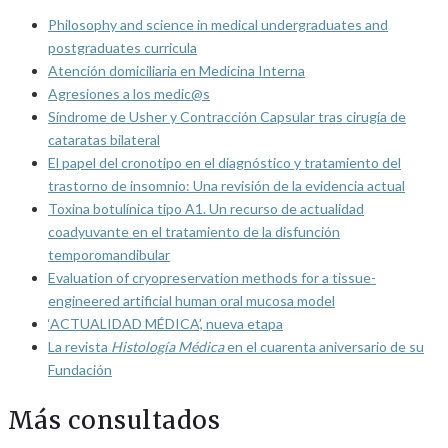
Philosophy and science in medical undergraduates and
postgraduates curricula
Atención domiciliaria en Medicina Interna
Agresiones a los medic@s
Síndrome de Usher y Contracción Capsular tras cirugía de
cataratas bilateral
El papel del cronotipo en el diagnóstico y tratamiento del
trastorno de insomnio: Una revisión de la evidencia actual
Toxina botulínica tipo A1. Un recurso de actualidad
coadyuvante en el tratamiento de la disfunción
temporomandibular
Evaluation of cryopreservation methods for a tissue-
engineered artificial human oral mucosa model
‘ACTUALIDAD MÉDICA’, nueva etapa
La revista
Histología Médica
en el cuarenta aniversario de su
Fundación
Más consultados