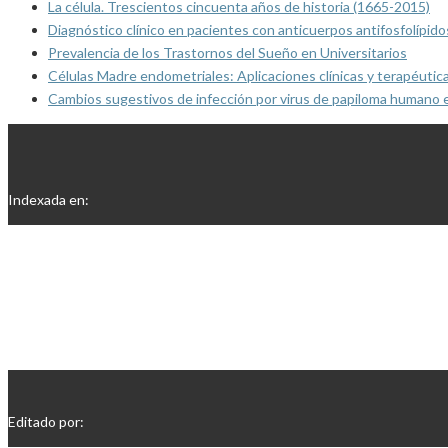
La célula. Trescientos cincuenta años de historia (1665-2015)
Diagnóstico clínico en pacientes con anticuerpos antifosfolípido
Prevalencia de los Trastornos del Sueño en Universitarios
Células Madre endometriales: Aplicaciones clínicas y terapéutic
Cambios sugestivos de infección por virus de papiloma humano 
Indexada en:
Editado por: