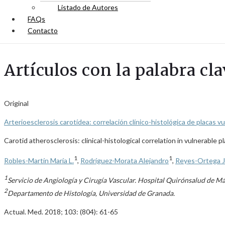
Listado de Autores
FAQs
Contacto
Artículos con la palabra cl
Original
Arterioesclerosis carotídea: correlación clínico-histológica de placas v
Carotid atherosclerosis: clinical-histological correlation in vulnerable 
1
1
Robles-Martín María L.
,
Rodríguez-Morata Alejandro
,
Reyes-Ortega J
1
Servicio de Angiología y Cirugía Vascular. Hospital Quirónsalud de Má
2
Departamento de Histología, Universidad de Granada.
Actual. Med. 2018; 103: (804): 61-65