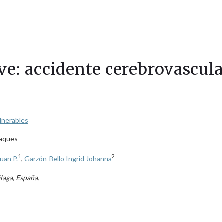
ave: accidente cerebrovascul
ulnerables
plaques
1
2
uan P.
,
Garzón-Bello Ingrid Johanna
laga, España.