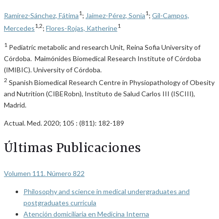
1
1
Ramírez-Sánchez, Fátima
;
Jaimez-Pérez, Sonia
;
Gil-Campos,
1,2
1
Mercedes
;
Flores-Rojas, Katherine
1
Pediatric metabolic and research Unit, Reina Sofia University of
Córdoba. Maimónides Biomedical Research Institute of Córdoba
(IMIBIC). University of Córdoba.
2
Spanish Biomedical Research Centre in Physiopathology of Obesity
and Nutrition (CIBERobn), Instituto de Salud Carlos III (ISCIII),
Madrid.
Actual. Med. 2020; 105 : (811): 182-189
Últimas Publicaciones
Volumen 111. Número 822
Philosophy and science in medical undergraduates and
postgraduates curricula
Atención domiciliaria en Medicina Interna