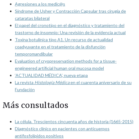
Agresiones a los medic@s
Síndrome de Usher y Contracción Capsular tras cirugía de
cataratas bilateral
El papel del cronotipo en el diagnóstico y tratamiento del
trastorno de insomnio: Una revisión de la evidencia actual
Toxina botulínica tipo A1. Un recurso de actualidad
coadyuvante en el tratamiento de la disfunción
temporomandibular
Evaluation of cryopreservation methods for a tissue-
engineered artificial human oral mucosa model
‘ACTUALIDAD MÉDICA’, nueva etapa
La revista
Histología Médica
en el cuarenta aniversario de su
Fundación
Más consultados
La célula. Trescientos cincuenta años de historia (1665-2015)
Diagnóstico clínico en pacientes con anticuerpos
antifosfolípidos positivos