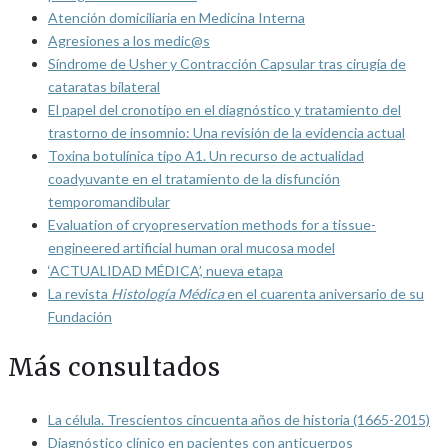
Atención domiciliaria en Medicina Interna
Agresiones a los medic@s
Síndrome de Usher y Contracción Capsular tras cirugía de
cataratas bilateral
El papel del cronotipo en el diagnóstico y tratamiento del
trastorno de insomnio: Una revisión de la evidencia actual
Toxina botulínica tipo A1. Un recurso de actualidad
coadyuvante en el tratamiento de la disfunción
temporomandibular
Evaluation of cryopreservation methods for a tissue-
engineered artificial human oral mucosa model
‘ACTUALIDAD MÉDICA’, nueva etapa
La revista
Histología Médica
en el cuarenta aniversario de su
Fundación
Más consultados
La célula. Trescientos cincuenta años de historia (1665-2015)
Diagnóstico clínico en pacientes con anticuerpos