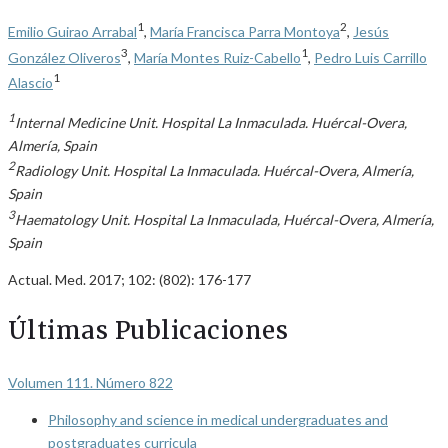
1
2
Emilio Guirao Arrabal
,
María Francisca Parra Montoya
,
Jesús
3
1
González Oliveros
,
María Montes Ruiz-Cabello
,
Pedro Luis Carrillo
1
Alascio
1
Internal Medicine Unit. Hospital La Inmaculada. Huércal-Overa,
Almería, Spain
2
Radiology Unit. Hospital La Inmaculada. Huércal-Overa, Almería,
Spain
3
Haematology Unit. Hospital La Inmaculada, Huércal-Overa, Almería,
Spain
Actual. Med. 2017; 102: (802): 176-177
Últimas Publicaciones
Volumen 111. Número 822
Philosophy and science in medical undergraduates and
postgraduates curricula