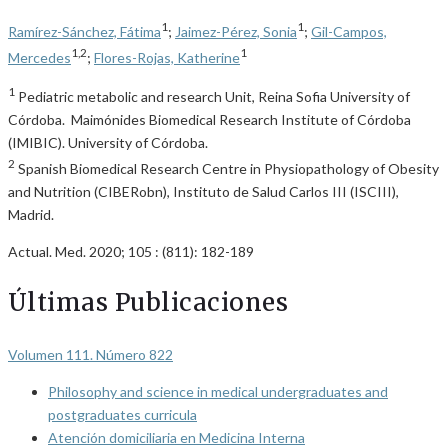
1
1
Ramírez-Sánchez, Fátima
;
Jaimez-Pérez, Sonia
;
Gil-Campos,
1,2
1
Mercedes
;
Flores-Rojas, Katherine
1
Pediatric metabolic and research Unit, Reina Sofia University of
Córdoba. Maimónides Biomedical Research Institute of Córdoba
(IMIBIC). University of Córdoba.
2
Spanish Biomedical Research Centre in Physiopathology of Obesity
and Nutrition (CIBERobn), Instituto de Salud Carlos III (ISCIII),
Madrid.
Actual. Med. 2020; 105 : (811): 182-189
Últimas Publicaciones
Volumen 111. Número 822
Philosophy and science in medical undergraduates and
postgraduates curricula
Atención domiciliaria en Medicina Interna