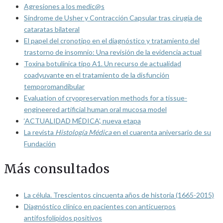
Agresiones a los medic@s
Síndrome de Usher y Contracción Capsular tras cirugía de
cataratas bilateral
El papel del cronotipo en el diagnóstico y tratamiento del
trastorno de insomnio: Una revisión de la evidencia actual
Toxina botulínica tipo A1. Un recurso de actualidad
coadyuvante en el tratamiento de la disfunción
temporomandibular
Evaluation of cryopreservation methods for a tissue-
engineered artificial human oral mucosa model
‘ACTUALIDAD MÉDICA’, nueva etapa
La revista
Histología Médica
en el cuarenta aniversario de su
Fundación
Más consultados
La célula. Trescientos cincuenta años de historia (1665-2015)
Diagnóstico clínico en pacientes con anticuerpos
antifosfolípidos positivos