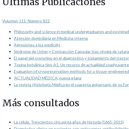
Últimas Publicaciones
Volumen 111. Número 822
Philosophy and science in medical undergraduates and postgrad
Atención domiciliaria en Medicina Interna
Agresiones a los medic@s
Síndrome de Usher y Contracción Capsular tras cirugía de catarat
El papel del cronotipo en el diagnóstico y tratamiento del trasto
Toxina botulínica tipo A1. Un recurso de actualidad coadyuvante
Evaluation of cryopreservation methods for a tissue-engineered 
‘ACTUALIDAD MÉDICA’, nueva etapa
La revista
Histología Médica
en el cuarenta aniversario de su Fu
Más consultados
La célula. Trescientos cincuenta años de historia (1665-2015)
Diagnóstico clínico en pacientes con anticuerpos antifosfolípido