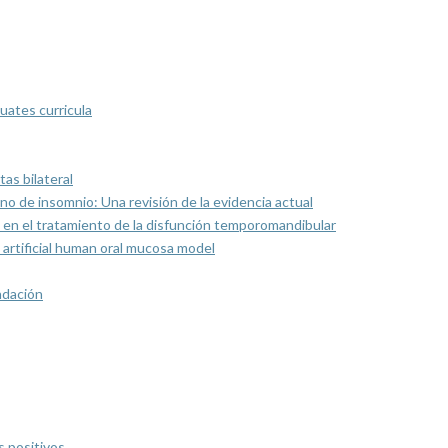
uates curricula
as bilateral
rno de insomnio: Una revisión de la evidencia actual
 en el tratamiento de la disfunción temporomandibular
artificial human oral mucosa model
ndación
s positivos