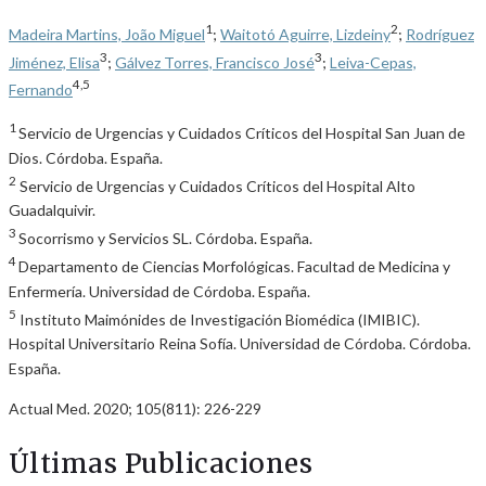
1
2
Madeira Martins, João Miguel
;
Waitotó Aguirre, Lizdeiny
;
Rodríguez
3
3
Jiménez, Elisa
;
Gálvez Torres, Francisco José
;
Leiva-Cepas,
4,5
Fernando
1
Servicio de Urgencias y Cuidados Críticos del Hospital San Juan de
Dios. Córdoba. España.
2
Servicio de Urgencias y Cuidados Críticos del Hospital Alto
Guadalquivir.
3
Socorrismo y Servicios SL. Córdoba. España.
4
Departamento de Ciencias Morfológicas. Facultad de Medicina y
Enfermería. Universidad de Córdoba. España.
5
Instituto Maimónides de Investigación Biomédica (IMIBIC).
Hospital Universitario Reina Sofía. Universidad de Córdoba. Córdoba.
España.
Actual Med. 2020; 105(811): 226-229
Últimas Publicaciones