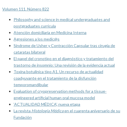
Volumen 111. Número 822
Philosophy and science in medical undergraduates and
postgraduates curricula
Atención domiciliaria en Medicina Interna
Agresiones a los medic@s
Síndrome de Usher y Contracción Capsular tras cirugía de
cataratas bilateral
El papel del cronotipo en el diagnóstico y tratamiento del
trastorno de insomnio: Una revisión de la evidencia actual
Toxina botulínica tipo A1. Un recurso de actualidad
coadyuvante en el tratamiento de la disfunción
temporomandibular
Evaluation of cryopreservation methods for a tissue-
engineered artificial human oral mucosa model
‘ACTUALIDAD MÉDICA’, nueva etapa
La revista
Histología Médica
en el cuarenta aniversario de su
Fundación