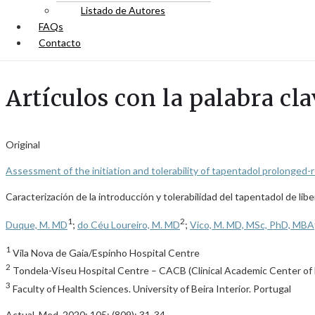
Listado de Autores
FAQs
Contacto
Artículos con la palabra cl
Original
Assessment of the initiation and tolerability of tapentadol prolonged-re
Caracterización de la introducción y tolerabilidad del tapentadol de li
1
2
Duque, M. MD
;
do Céu Loureiro, M. MD
;
Vico, M. MD, MSc, PhD, MBA
1
Vila Nova de Gaia/Espinho Hospital Centre
2
Tondela-Viseu Hospital Centre – CACB (Clinical Academic Center of B
3
Faculty of Health Sciences. University of Beira Interior. Portugal
Actual. Med. 2020; 105: (809): 31-34