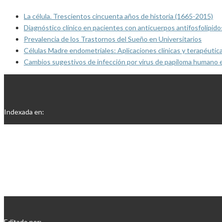
La célula. Trescientos cincuenta años de historia (1665-2015)
Diagnóstico clínico en pacientes con anticuerpos antifosfolípido
Prevalencia de los Trastornos del Sueño en Universitarios
Células Madre endometriales: Aplicaciones clínicas y terapéutic
Cambios sugestivos de infección por virus de papiloma humano 
Indexada en:
Editado por: