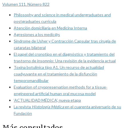
Volumen 111. Número 822
Philosophy and science in medical undergraduates and
postgraduates curricula
Atención domiciliaria en Medicina Interna
Agresiones a los medic@s
Síndrome de Usher y Contracción Capsular tras cirugía de
cataratas bilateral
El papel del cronotipo en el diagnóstico y tratamiento del
trastorno de insomnio: Una revisión de la evidencia actual
Toxina botulínica tipo A1. Un recurso de actualidad
coadyuvante en el tratamiento de la disfunción
temporomandibular
Evaluation of cryopreservation methods for a tissue-
engineered artificial human oral mucosa model
‘ACTUALIDAD MÉDICA’, nueva etapa
La revista
Histología Médica
en el cuarenta aniversario de su
Fundación
Más consultados