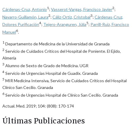
1
2
Cárdenas-Cruz, Antonio
;
Vasserot-Vargas, Francisco Javier
;
2
3
Navarro-Guillamón, Laura
;
Cáliz-Ortiz, Cristobal
;
Cárdenas-Cruz,
4
5
Dolores Purificación
;
Tejero-Aranguren, Júlia
;
Parrill-Ruiz, Francisco
6
Manuel
.
1
Departamento de Medicina de la Universidad de Granada
2
Servicio de Cuidados Críticos del Hospital de Poniente. El Ejido,
Almería
3
Alumno de Sexto de Grado de Medicina. UGR
4
Servicio de Urgencias Hospital de Guadix. Granada
5
MIR Medicina Intensiva, Servicio de Cuidados Críticos del Hospital
Clínico San Cecilio. Granada
6
Servicio de Urgencias Hospital de Clínico San Cecilio. Granada
Actual. Med. 2019; 104: (808): 170-174
Últimas Publicaciones