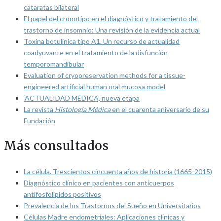
cataratas bilateral
El papel del cronotipo en el diagnóstico y tratamiento del
trastorno de insomnio: Una revisión de la evidencia actual
Toxina botulínica tipo A1. Un recurso de actualidad
coadyuvante en el tratamiento de la disfunción
temporomandibular
Evaluation of cryopreservation methods for a tissue-
engineered artificial human oral mucosa model
‘ACTUALIDAD MÉDICA’, nueva etapa
La revista
Histología Médica
en el cuarenta aniversario de su
Fundación
Más consultados
La célula. Trescientos cincuenta años de historia (1665-2015)
Diagnóstico clínico en pacientes con anticuerpos
antifosfolípidos positivos
Prevalencia de los Trastornos del Sueño en Universitarios
Células Madre endometriales: Aplicaciones clínicas y