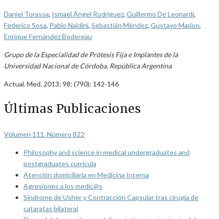
Daniel Torassa
,
Ismael Ángel Rodríguez
,
Guillermo De Leonardi
,
Federico Sosa
,
Pablo Naldini
,
Sebastián Méndez
,
Gustavo Marion
,
Enrique Fernández Bodereau
Grupo de la Especialidad de Prótesis Fija e Implantes de la
Universidad Nacional de Córdoba, República Argentina
Actual. Med. 2013; 98: (790): 142-146
Últimas Publicaciones
Volumen 111. Número 822
Philosophy and science in medical undergraduates and
postgraduates curricula
Atención domiciliaria en Medicina Interna
Agresiones a los medic@s
Síndrome de Usher y Contracción Capsular tras cirugía de
cataratas bilateral