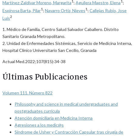
1
1
Martínez-Zaldívar Moreno, Margarita
;
Aguilera Maestre, Elena
;
1
1
Espinosa Barta, Pilar
;
Navarro Ortiz, Nieves
;
Callejas Rubio, Jose
2
Luis
1. Médico de Familia, Centro Salud Salvador Caballero. Distrito
Sanitario Granada Metropolitano.
2. Unidad de Enfermedades Sistémicas, Servicio de Medicina Interna,
Hospital Clínico Universitario San Cecilio, Granada
Actual Med.2022;107(815):34-38
Últimas Publicaciones
Volumen 111. Número 822
Philosophy and science in medical undergraduates and
postgraduates curricula
Atención domiciliaria en Medicina Interna
Agresiones a los medic@s
Síndrome de Usher y Contracción Capsular tras cirugía de