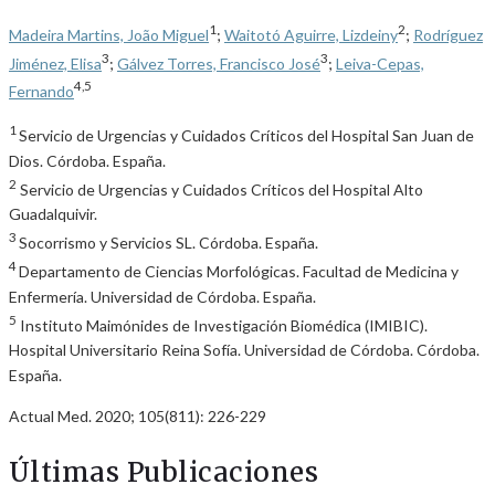
1
2
Madeira Martins, João Miguel
;
Waitotó Aguirre, Lizdeiny
;
Rodríguez
3
3
Jiménez, Elisa
;
Gálvez Torres, Francisco José
;
Leiva-Cepas,
4,5
Fernando
1
Servicio de Urgencias y Cuidados Críticos del Hospital San Juan de
Dios. Córdoba. España.
2
Servicio de Urgencias y Cuidados Críticos del Hospital Alto
Guadalquivir.
3
Socorrismo y Servicios SL. Córdoba. España.
4
Departamento de Ciencias Morfológicas. Facultad de Medicina y
Enfermería. Universidad de Córdoba. España.
5
Instituto Maimónides de Investigación Biomédica (IMIBIC).
Hospital Universitario Reina Sofía. Universidad de Córdoba. Córdoba.
España.
Actual Med. 2020; 105(811): 226-229
Últimas Publicaciones