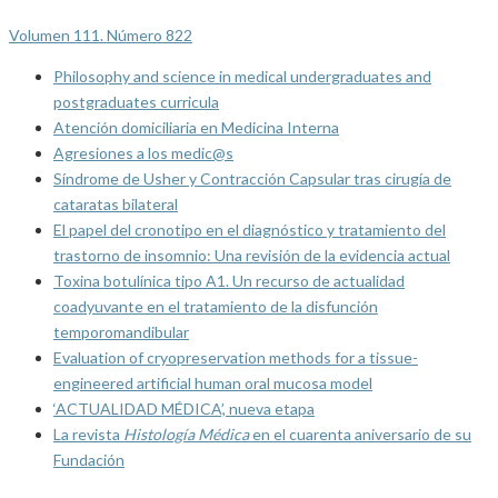
Volumen 111. Número 822
Philosophy and science in medical undergraduates and
postgraduates curricula
Atención domiciliaria en Medicina Interna
Agresiones a los medic@s
Síndrome de Usher y Contracción Capsular tras cirugía de
cataratas bilateral
El papel del cronotipo en el diagnóstico y tratamiento del
trastorno de insomnio: Una revisión de la evidencia actual
Toxina botulínica tipo A1. Un recurso de actualidad
coadyuvante en el tratamiento de la disfunción
temporomandibular
Evaluation of cryopreservation methods for a tissue-
engineered artificial human oral mucosa model
‘ACTUALIDAD MÉDICA’, nueva etapa
La revista
Histología Médica
en el cuarenta aniversario de su
Fundación