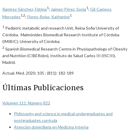
1
1
Ramírez-Sánchez, Fátima
;
Jaimez-Pérez, Sonia
;
Gil-Campos,
1,2
1
Mercedes
;
Flores-Rojas, Katherine
1
Pediatric metabolic and research Unit, Reina Sofia University of
Córdoba. Maimónides Biomedical Research Institute of Córdoba
(IMIBIC). University of Córdoba.
2
Spanish Biomedical Research Centre in Physiopathology of Obesity
and Nutrition (CIBERobn), Instituto de Salud Carlos III (ISCIII),
Madrid.
Actual. Med. 2020; 105 : (811): 182-189
Últimas Publicaciones
Volumen 111. Número 822
Philosophy and science in medical undergraduates and
postgraduates curricula
Atención domiciliaria en Medicina Interna