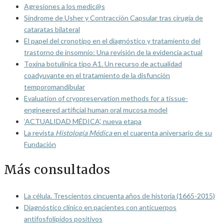
Agresiones a los medic@s
Síndrome de Usher y Contracción Capsular tras cirugía de
cataratas bilateral
El papel del cronotipo en el diagnóstico y tratamiento del
trastorno de insomnio: Una revisión de la evidencia actual
Toxina botulínica tipo A1. Un recurso de actualidad
coadyuvante en el tratamiento de la disfunción
temporomandibular
Evaluation of cryopreservation methods for a tissue-
engineered artificial human oral mucosa model
‘ACTUALIDAD MÉDICA’, nueva etapa
La revista
Histología Médica
en el cuarenta aniversario de su
Fundación
Más consultados
La célula. Trescientos cincuenta años de historia (1665-2015)
Diagnóstico clínico en pacientes con anticuerpos
antifosfolípidos positivos