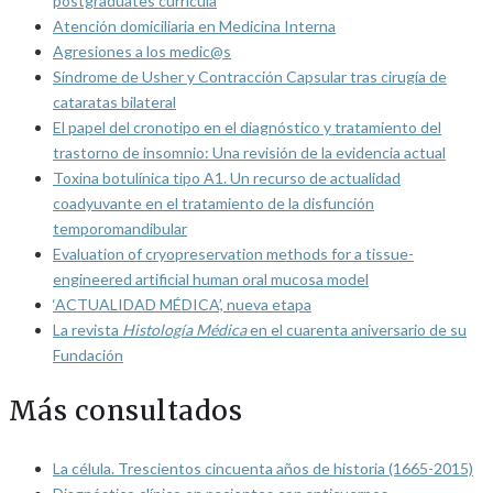
postgraduates curricula
Atención domiciliaria en Medicina Interna
Agresiones a los medic@s
Síndrome de Usher y Contracción Capsular tras cirugía de
cataratas bilateral
El papel del cronotipo en el diagnóstico y tratamiento del
trastorno de insomnio: Una revisión de la evidencia actual
Toxina botulínica tipo A1. Un recurso de actualidad
coadyuvante en el tratamiento de la disfunción
temporomandibular
Evaluation of cryopreservation methods for a tissue-
engineered artificial human oral mucosa model
‘ACTUALIDAD MÉDICA’, nueva etapa
La revista
Histología Médica
en el cuarenta aniversario de su
Fundación
Más consultados
La célula. Trescientos cincuenta años de historia (1665-2015)