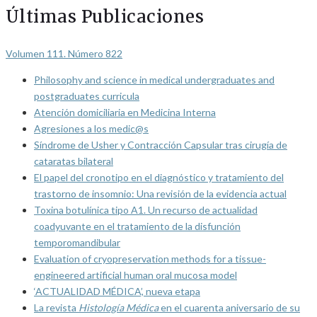
Últimas Publicaciones
Volumen 111. Número 822
Philosophy and science in medical undergraduates and
postgraduates curricula
Atención domiciliaria en Medicina Interna
Agresiones a los medic@s
Síndrome de Usher y Contracción Capsular tras cirugía de
cataratas bilateral
El papel del cronotipo en el diagnóstico y tratamiento del
trastorno de insomnio: Una revisión de la evidencia actual
Toxina botulínica tipo A1. Un recurso de actualidad
coadyuvante en el tratamiento de la disfunción
temporomandibular
Evaluation of cryopreservation methods for a tissue-
engineered artificial human oral mucosa model
‘ACTUALIDAD MÉDICA’, nueva etapa
La revista
Histología Médica
en el cuarenta aniversario de su