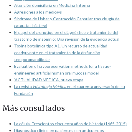
Atención domiciliaria en Medicina Interna
Agresiones a los medic@s
Síndrome de Usher y Contracción Capsular tras cirugía de
cataratas bilateral
El papel del cronotipo en el diagnóstico y tratamiento del
trastorno de insomnio: Una revisión de la evidencia actual
Toxina botulínica tipo A1. Un recurso de actualidad
coadyuvante en el tratamiento de la disfunción
temporomandibular
Evaluation of cryopreservation methods for a tissue-
engineered artificial human oral mucosa model
‘ACTUALIDAD MÉDICA’, nueva etapa
La revista
Histología Médica
en el cuarenta aniversario de su
Fundación
Más consultados
La célula. Trescientos cincuenta años de historia (1665-2015)
Diagnóstico clínico en pacientes con anticuerpos