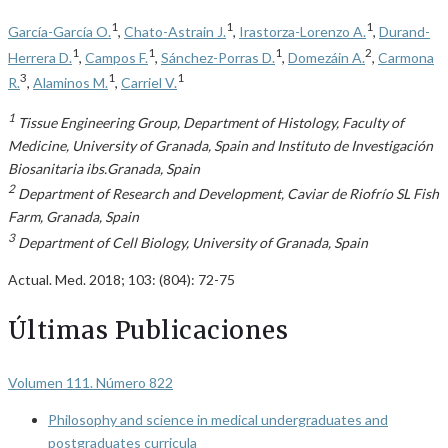
1
1
1
García-García O.
,
Chato-Astrain J.
,
Irastorza-Lorenzo A.
,
Durand-
1
1
1
2
Herrera D.
,
Campos F.
,
Sánchez-Porras D.
,
Domezáin A.
,
Carmona
3
1
1
R.
,
Alaminos M.
,
Carriel V.
1
Tissue Engineering Group, Department of Histology, Faculty of
Medicine, University of Granada, Spain and Instituto de Investigación
Biosanitaria ibs.Granada, Spain
2
Department of Research and Development, Caviar de Riofrío SL Fish
Farm, Granada, Spain
3
Department of Cell Biology, University of Granada, Spain
Actual. Med. 2018; 103: (804): 72-75
Últimas Publicaciones
Volumen 111. Número 822
Philosophy and science in medical undergraduates and
postgraduates curricula