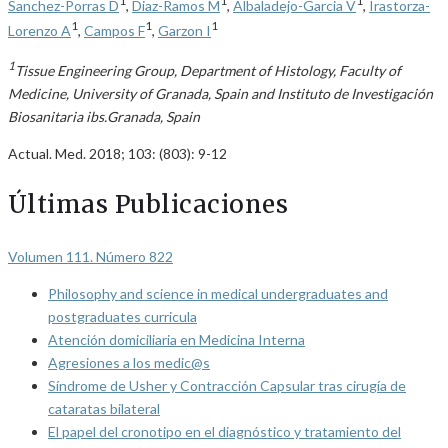
Sanchez-Porras D
,
Diaz-Ramos M
,
Albaladejo-Garcia V
,
Irastorza-
1
1
1
Lorenzo A
,
Campos F
,
Garzon I
1
Tissue Engineering Group, Department of Histology, Faculty of
Medicine, University of Granada, Spain and Instituto de Investigación
Biosanitaria ibs.Granada, Spain
Actual. Med. 2018; 103: (803): 9-12
Últimas Publicaciones
Volumen 111. Número 822
Philosophy and science in medical undergraduates and
postgraduates curricula
Atención domiciliaria en Medicina Interna
Agresiones a los medic@s
Síndrome de Usher y Contracción Capsular tras cirugía de
cataratas bilateral
El papel del cronotipo en el diagnóstico y tratamiento del