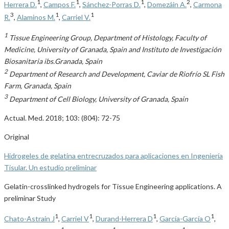
1
1
1
2
Herrera D.
,
Campos F.
,
Sánchez-Porras D.
,
Domezáin A.
,
Carmona
3
1
1
R.
,
Alaminos M.
,
Carriel V.
1
Tissue Engineering Group, Department of Histology, Faculty of
Medicine, University of Granada, Spain and Instituto de Investigación
Biosanitaria ibs.Granada, Spain
2
Department of Research and Development, Caviar de Riofrío SL Fish
Farm, Granada, Spain
3
Department of Cell Biology, University of Granada, Spain
Actual. Med. 2018; 103: (804): 72-75
Original
Hidrogeles de gelatina entrecruzados para aplicaciones en Ingeniería
Tisular. Un estudio preliminar
Gelatin-crosslinked hydrogels for Tissue Engineering applications. A
preliminar Study
1
1
1
1
Chato-Astrain J
,
Carriel V
,
Durand-Herrera D
,
García-García O
,
1
1
1