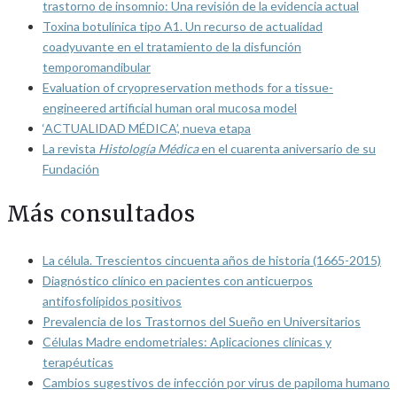
trastorno de insomnio: Una revisión de la evidencia actual
Toxina botulínica tipo A1. Un recurso de actualidad
coadyuvante en el tratamiento de la disfunción
temporomandibular
Evaluation of cryopreservation methods for a tissue-
engineered artificial human oral mucosa model
‘ACTUALIDAD MÉDICA’, nueva etapa
La revista
Histología Médica
en el cuarenta aniversario de su
Fundación
Más consultados
La célula. Trescientos cincuenta años de historia (1665-2015)
Diagnóstico clínico en pacientes con anticuerpos
antifosfolípidos positivos
Prevalencia de los Trastornos del Sueño en Universitarios
Células Madre endometriales: Aplicaciones clínicas y
terapéuticas
Cambios sugestivos de infección por virus de papiloma humano