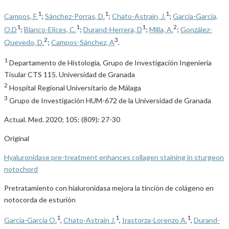
1
1
1
Campos, F.
;
Sánchez-Porras, D.
;
Chato-Astrain, J.
;
García-García,
1
1
1
2
O.D
;
Blanco-Elices, C.
;
Durand-Herrera, D
;
Milla, A.
;
González-
2
3
Quevedo, D.
;
Campos-Sánchez, A
.
1
Departamento de Histología, Grupo de Investigación Ingeniería
Tisular CTS 115. Universidad de Granada
2
Hospital Regional Universitario de Málaga
3
Grupo de Investigación HUM-672 de la Universidad de Granada
Actual. Med. 2020; 105: (809): 27-30
Original
Hyaluronidase pre-treatment enhances collagen staining in sturgeon
notochord
Pretratamiento con hialuronidasa mejora la tinción de colágeno en
notocorda de esturión
1
1
1
García-García O.
,
Chato-Astrain J.
,
Irastorza-Lorenzo A.
,
Durand-