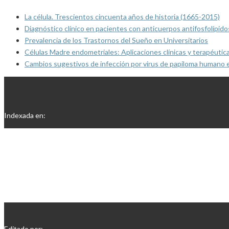
La célula. Trescientos cincuenta años de historia (1665-2015)
Diagnóstico clínico en pacientes con anticuerpos antifosfolípido
Prevalencia de los Trastornos del Sueño en Universitarios
Células Madre endometriales: Aplicaciones clínicas y terapéutic
Cambios sugestivos de infección por virus de papiloma humano 
Indexada en:
Editado por: