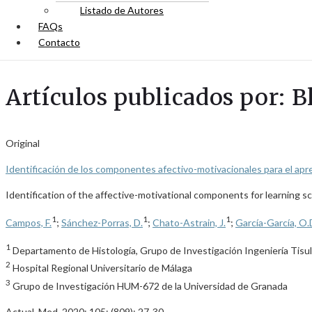
Listado de Autores
FAQs
Contacto
Artículos publicados por: B
Original
Identificación de los componentes afectivo-motivacionales para el apre
Identification of the affective-motivational components for learning 
1
1
1
Campos, F.
;
Sánchez-Porras, D.
;
Chato-Astrain, J.
;
García-García, O.
1
Departamento de Histología, Grupo de Investigación Ingeniería Tisu
2
Hospital Regional Universitario de Málaga
3
Grupo de Investigación HUM-672 de la Universidad de Granada
Actual. Med. 2020; 105: (809): 27-30