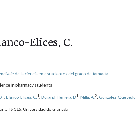
lanco-Elices, C.
ndizaje de la ciencia en estudiantes del grado de farmacia
science in pharmacy students
1
1
1
2
D
;
Blanco-Elices, C.
;
Durand-Herrera, D
;
Milla, A.
;
González-Quevedo,
lar CTS 115. Universidad de Granada