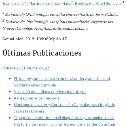
2
2
1
Juan de Dios
;
Martínez-Jiménez, María
;
Benítez-del-Castillo, Javier
1
Servicio de Oftalmología. Hospital Universitario de Jerez (Cádiz).
2
Servicio de Oftalmología. Hospital Universitario Virgen de las
Nieves (Complejo Hospitalario Granada). España.
Actual. Med. 2019; 104: (806): 46-47
Últimas Publicaciones
Volumen 111. Número 822
Philosophy and science in medical undergraduates and
postgraduates curricula
Atención domiciliaria en Medicina Interna
Agresiones a los medic@s
Síndrome de Usher y Contracción Capsular tras cirugía de
cataratas bilateral
El papel del cronotipo en el diagnóstico y tratamiento del
trastorno de insomnio: Una revisión de la evidencia actual