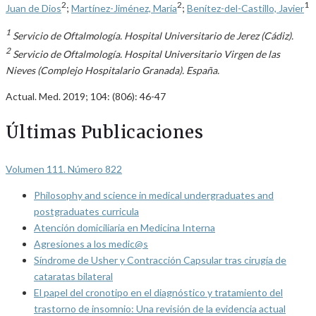
2
2
1
Juan de Dios
;
Martínez-Jiménez, María
;
Benítez-del-Castillo, Javier
1
Servicio de Oftalmología. Hospital Universitario de Jerez (Cádiz).
2
Servicio de Oftalmología. Hospital Universitario Virgen de las
Nieves (Complejo Hospitalario Granada). España.
Actual. Med. 2019; 104: (806): 46-47
Últimas Publicaciones
Volumen 111. Número 822
Philosophy and science in medical undergraduates and
postgraduates curricula
Atención domiciliaria en Medicina Interna
Agresiones a los medic@s
Síndrome de Usher y Contracción Capsular tras cirugía de
cataratas bilateral
El papel del cronotipo en el diagnóstico y tratamiento del
trastorno de insomnio: Una revisión de la evidencia actual