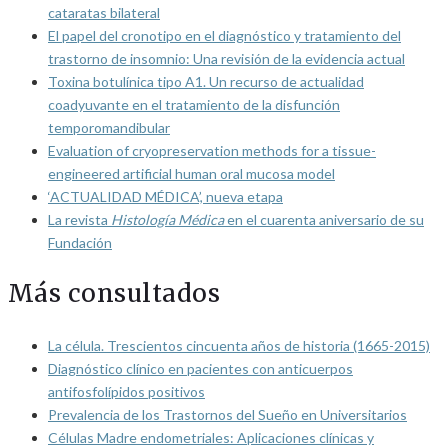
cataratas bilateral
El papel del cronotipo en el diagnóstico y tratamiento del
trastorno de insomnio: Una revisión de la evidencia actual
Toxina botulínica tipo A1. Un recurso de actualidad
coadyuvante en el tratamiento de la disfunción
temporomandibular
Evaluation of cryopreservation methods for a tissue-
engineered artificial human oral mucosa model
‘ACTUALIDAD MÉDICA’, nueva etapa
La revista
Histología Médica
en el cuarenta aniversario de su
Fundación
Más consultados
La célula. Trescientos cincuenta años de historia (1665-2015)
Diagnóstico clínico en pacientes con anticuerpos
antifosfolípidos positivos
Prevalencia de los Trastornos del Sueño en Universitarios
Células Madre endometriales: Aplicaciones clínicas y