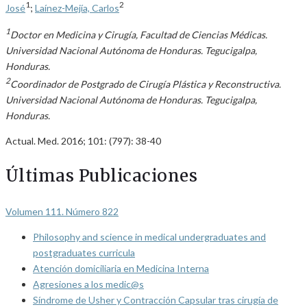
1
2
José
;
Laínez-Mejía, Carlos
1
Doctor en Medicina y Cirugía, Facultad de Ciencias Médicas.
Universidad Nacional Autónoma de Honduras. Tegucigalpa,
Honduras.
2
Coordinador de Postgrado de Cirugía Plástica y Reconstructiva.
Universidad Nacional Autónoma de Honduras. Tegucigalpa,
Honduras.
Actual. Med. 2016; 101: (797): 38-40
Últimas Publicaciones
Volumen 111. Número 822
Philosophy and science in medical undergraduates and
postgraduates curricula
Atención domiciliaria en Medicina Interna
Agresiones a los medic@s
Síndrome de Usher y Contracción Capsular tras cirugía de