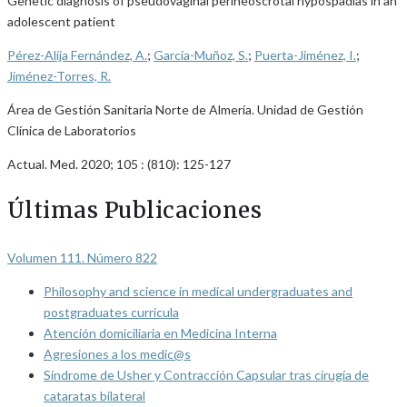
Genetic diagnosis of pseudovaginal perineoscrotal hypospadias in an
adolescent patient
Pérez-Alija Fernández, A.
;
García-Muñoz, S.
;
Puerta-Jiménez, I.
;
Jiménez-Torres, R.
Área de Gestión Sanitaria Norte de Almería. Unidad de Gestión
Clínica de Laboratorios
Actual. Med. 2020; 105 : (810): 125-127
Últimas Publicaciones
Volumen 111. Número 822
Philosophy and science in medical undergraduates and
postgraduates curricula
Atención domiciliaria en Medicina Interna
Agresiones a los medic@s
Síndrome de Usher y Contracción Capsular tras cirugía de
cataratas bilateral