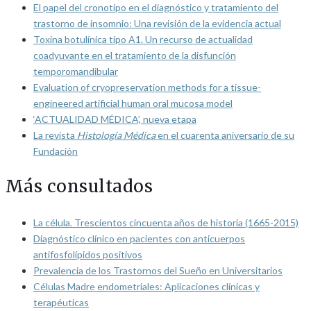
El papel del cronotipo en el diagnóstico y tratamiento del
trastorno de insomnio: Una revisión de la evidencia actual
Toxina botulínica tipo A1. Un recurso de actualidad
coadyuvante en el tratamiento de la disfunción
temporomandibular
Evaluation of cryopreservation methods for a tissue-
engineered artificial human oral mucosa model
‘ACTUALIDAD MÉDICA’, nueva etapa
La revista
Histología Médica
en el cuarenta aniversario de su
Fundación
Más consultados
La célula. Trescientos cincuenta años de historia (1665-2015)
Diagnóstico clínico en pacientes con anticuerpos
antifosfolípidos positivos
Prevalencia de los Trastornos del Sueño en Universitarios
Células Madre endometriales: Aplicaciones clínicas y
terapéuticas