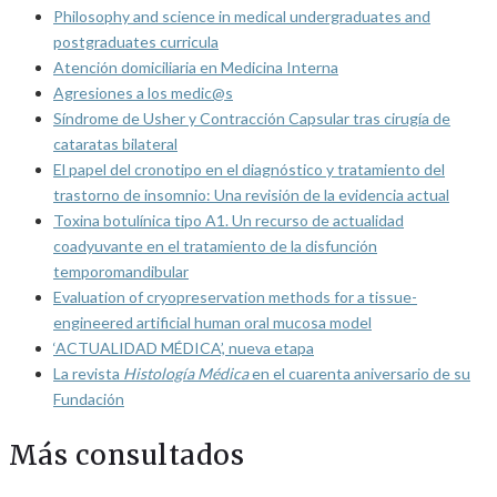
Philosophy and science in medical undergraduates and
postgraduates curricula
Atención domiciliaria en Medicina Interna
Agresiones a los medic@s
Síndrome de Usher y Contracción Capsular tras cirugía de
cataratas bilateral
El papel del cronotipo en el diagnóstico y tratamiento del
trastorno de insomnio: Una revisión de la evidencia actual
Toxina botulínica tipo A1. Un recurso de actualidad
coadyuvante en el tratamiento de la disfunción
temporomandibular
Evaluation of cryopreservation methods for a tissue-
engineered artificial human oral mucosa model
‘ACTUALIDAD MÉDICA’, nueva etapa
La revista
Histología Médica
en el cuarenta aniversario de su
Fundación
Más consultados