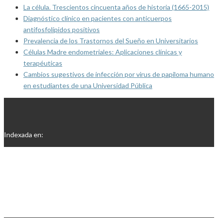
La célula. Trescientos cincuenta años de historia (1665-2015)
Diagnóstico clínico en pacientes con anticuerpos
antifosfolípidos positivos
Prevalencia de los Trastornos del Sueño en Universitarios
Células Madre endometriales: Aplicaciones clínicas y
terapéuticas
Cambios sugestivos de infección por virus de papiloma humano
en estudiantes de una Universidad Pública
Indexada en: