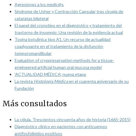
Agresiones a los medic@s
Síndrome de Usher y Contracción Capsular tras cirugía de
cataratas bilateral
El papel del cronotipo en el diagnóstico y tratamiento del
trastorno de insomnio: Una revisión de la evidencia actual
Toxina botulínica tipo A1. Un recurso de actualidad
coadyuvante en el tratamiento de la disfunción
temporomandibular
Evaluation of cryopreservation methods for a tissue-
engineered artificial human oral mucosa model
‘ACTUALIDAD MÉDICA’, nueva etapa
La revista
Histología Médica
en el cuarenta aniversario de su
Fundación
Más consultados
La célula. Trescientos cincuenta años de historia (1665-2015)
Diagnóstico clínico en pacientes con anticuerpos
antifosfolípidos positivos