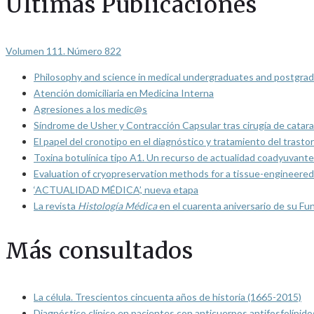
Últimas Publicaciones
Volumen 111. Número 822
Philosophy and science in medical undergraduates and postgrad
Atención domiciliaria en Medicina Interna
Agresiones a los medic@s
Síndrome de Usher y Contracción Capsular tras cirugía de catarat
El papel del cronotipo en el diagnóstico y tratamiento del trasto
Toxina botulínica tipo A1. Un recurso de actualidad coadyuvante
Evaluation of cryopreservation methods for a tissue-engineered 
‘ACTUALIDAD MÉDICA’, nueva etapa
La revista
Histología Médica
en el cuarenta aniversario de su Fu
Más consultados
La célula. Trescientos cincuenta años de historia (1665-2015)
Diagnóstico clínico en pacientes con anticuerpos antifosfolípido