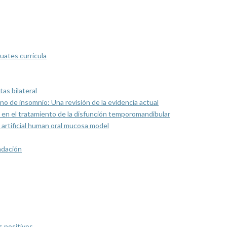
uates curricula
as bilateral
rno de insomnio: Una revisión de la evidencia actual
 en el tratamiento de la disfunción temporomandibular
artificial human oral mucosa model
ndación
s positivos