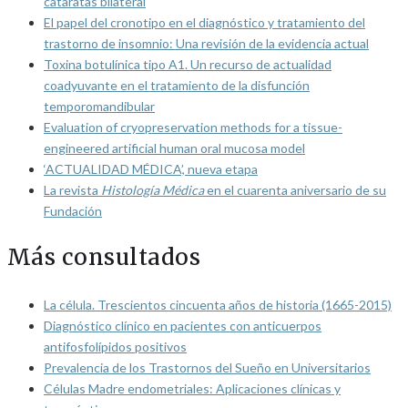
cataratas bilateral
El papel del cronotipo en el diagnóstico y tratamiento del
trastorno de insomnio: Una revisión de la evidencia actual
Toxina botulínica tipo A1. Un recurso de actualidad
coadyuvante en el tratamiento de la disfunción
temporomandibular
Evaluation of cryopreservation methods for a tissue-
engineered artificial human oral mucosa model
‘ACTUALIDAD MÉDICA’, nueva etapa
La revista
Histología Médica
en el cuarenta aniversario de su
Fundación
Más consultados
La célula. Trescientos cincuenta años de historia (1665-2015)
Diagnóstico clínico en pacientes con anticuerpos
antifosfolípidos positivos
Prevalencia de los Trastornos del Sueño en Universitarios
Células Madre endometriales: Aplicaciones clínicas y