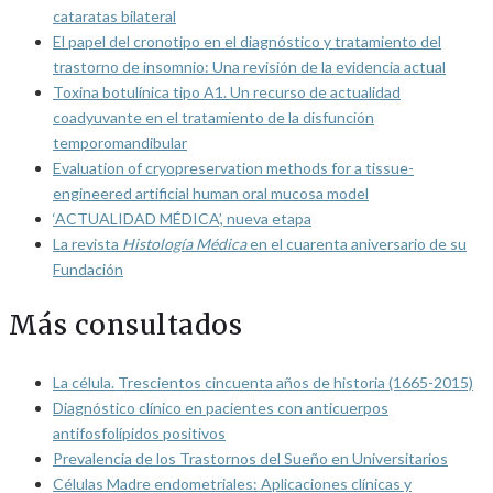
cataratas bilateral
El papel del cronotipo en el diagnóstico y tratamiento del
trastorno de insomnio: Una revisión de la evidencia actual
Toxina botulínica tipo A1. Un recurso de actualidad
coadyuvante en el tratamiento de la disfunción
temporomandibular
Evaluation of cryopreservation methods for a tissue-
engineered artificial human oral mucosa model
‘ACTUALIDAD MÉDICA’, nueva etapa
La revista
Histología Médica
en el cuarenta aniversario de su
Fundación
Más consultados
La célula. Trescientos cincuenta años de historia (1665-2015)
Diagnóstico clínico en pacientes con anticuerpos
antifosfolípidos positivos
Prevalencia de los Trastornos del Sueño en Universitarios
Células Madre endometriales: Aplicaciones clínicas y