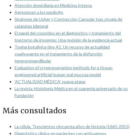
Atención domiciliaria en Medicina Interna
Agresiones a los medic@s
Síndrome de Usher y Contracción Capsular tras cirugía de
cataratas bilateral
El papel del cronotipo en el diagnóstico y tratamiento del
trastorno de insomnio: Una revisión de la evidencia actual
Toxina botulínica tipo A1. Un recurso de actualidad
coadyuvante en el tratamiento de la disfunción
temporomandibular
Evaluation of cryopreservation methods for a tissue-
engineered artificial human oral mucosa model
‘ACTUALIDAD MÉDICA’, nueva etapa
La revista
Histología Médica
en el cuarenta aniversario de su
Fundación
Más consultados
La célula. Trescientos cincuenta años de historia (1665-2015)
Diagnóstico clínico en pacientes con anticuerpos