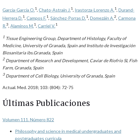
1
1
1
García-García O.
,
Chato-Astrain J.
,
Irastorza-Lorenzo A.
,
Durand-
1
1
1
2
Herrera D.
,
Campos F.
,
Sánchez-Porras D.
,
Domezáin A.
,
Carmona
3
1
1
R.
,
Alaminos M.
,
Carriel V.
1
Tissue Engineering Group, Department of Histology, Faculty of
Medicine, University of Granada, Spain and Instituto de Investigación
Biosanitaria ibs.Granada, Spain
2
Department of Research and Development, Caviar de Riofrío SL Fish
Farm, Granada, Spain
3
Department of Cell Biology, University of Granada, Spain
Actual. Med. 2018; 103: (804): 72-75
Últimas Publicaciones
Volumen 111. Número 822
Philosophy and science in medical undergraduates and
postgraduates curricula