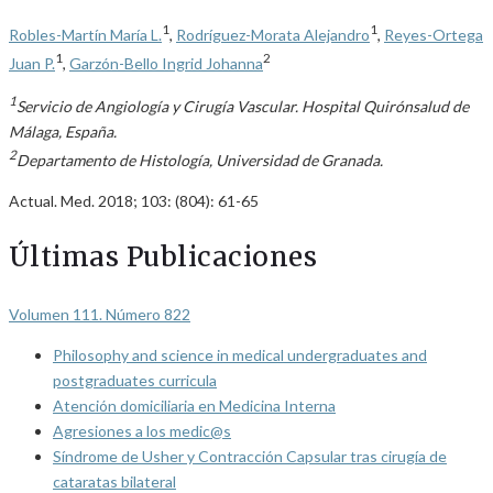
1
1
Robles-Martín María L.
,
Rodríguez-Morata Alejandro
,
Reyes-Ortega
1
2
Juan P.
,
Garzón-Bello Ingrid Johanna
1
Servicio de Angiología y Cirugía Vascular. Hospital Quirónsalud de
Málaga, España.
2
Departamento de Histología, Universidad de Granada.
Actual. Med. 2018; 103: (804): 61-65
Últimas Publicaciones
Volumen 111. Número 822
Philosophy and science in medical undergraduates and
postgraduates curricula
Atención domiciliaria en Medicina Interna
Agresiones a los medic@s
Síndrome de Usher y Contracción Capsular tras cirugía de
cataratas bilateral