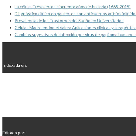
La célula. Trescientos cincuenta años de historia (1665-2015)
Diagnóstico clínico en pacientes con anticuerpos antifosfolípido
Prevalencia de los Trastornos del Sueño en Universitarios
Células Madre endometriales: Aplicaciones clínicas y terapéutic
Cambios sugestivos de infección por virus de papiloma humano 
Indexada en:
Editado por: