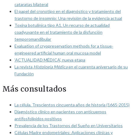
cataratas bilateral
El papel del cronotipo en el diagnóstico y tratamiento del
trastorno de insomnio: Una revisión de la evidencia actual
Toxina botulínica tipo A1. Un recurso de actualidad
coadyuvante en el tratamiento de la disfunción
temporomandibular
Evaluation of cryopreservation methods for a tissue-
engineered artificial human oral mucosa model
‘ACTUALIDAD MÉDICA’, nueva etapa
La revista
Histología Médica
en el cuarenta aniversario de su
Fundación
Más consultados
La célula. Trescientos cincuenta años de historia (1665-2015)
Diagnóstico clínico en pacientes con anticuerpos
antifosfolípidos positivos
Prevalencia de los Trastornos del Sueño en Universitarios
Células Madre endometriales: Aplicaciones clínicas y