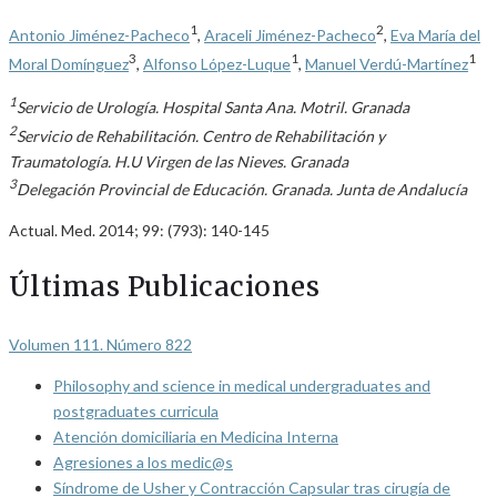
1
2
Antonio Jiménez-Pacheco
,
Araceli Jiménez-Pacheco
,
Eva María del
3
1
1
Moral Domínguez
,
Alfonso López-Luque
,
Manuel Verdú-Martínez
1
Servicio de Urología. Hospital Santa Ana. Motril. Granada
2
Servicio de Rehabilitación. Centro de Rehabilitación y
Traumatología. H.U Virgen de las Nieves. Granada
3
Delegación Provincial de Educación. Granada. Junta de Andalucía
Actual. Med. 2014; 99: (793): 140-145
Últimas Publicaciones
Volumen 111. Número 822
Philosophy and science in medical undergraduates and
postgraduates curricula
Atención domiciliaria en Medicina Interna
Agresiones a los medic@s
Síndrome de Usher y Contracción Capsular tras cirugía de