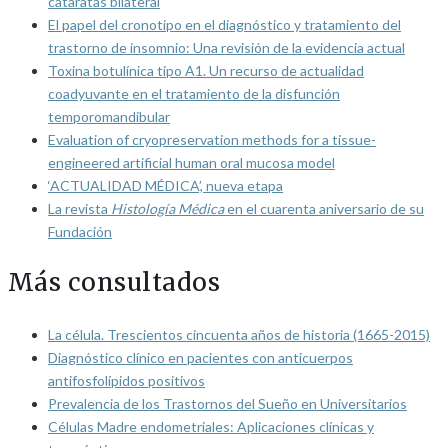
cataratas bilateral
El papel del cronotipo en el diagnóstico y tratamiento del
trastorno de insomnio: Una revisión de la evidencia actual
Toxina botulínica tipo A1. Un recurso de actualidad
coadyuvante en el tratamiento de la disfunción
temporomandibular
Evaluation of cryopreservation methods for a tissue-
engineered artificial human oral mucosa model
‘ACTUALIDAD MÉDICA’, nueva etapa
La revista
Histología Médica
en el cuarenta aniversario de su
Fundación
Más consultados
La célula. Trescientos cincuenta años de historia (1665-2015)
Diagnóstico clínico en pacientes con anticuerpos
antifosfolípidos positivos
Prevalencia de los Trastornos del Sueño en Universitarios
Células Madre endometriales: Aplicaciones clínicas y