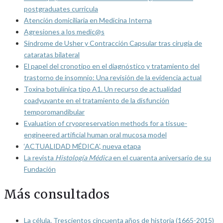
postgraduates curricula
Atención domiciliaria en Medicina Interna
Agresiones a los medic@s
Síndrome de Usher y Contracción Capsular tras cirugía de
cataratas bilateral
El papel del cronotipo en el diagnóstico y tratamiento del
trastorno de insomnio: Una revisión de la evidencia actual
Toxina botulínica tipo A1. Un recurso de actualidad
coadyuvante en el tratamiento de la disfunción
temporomandibular
Evaluation of cryopreservation methods for a tissue-
engineered artificial human oral mucosa model
‘ACTUALIDAD MÉDICA’, nueva etapa
La revista
Histología Médica
en el cuarenta aniversario de su
Fundación
Más consultados
La célula. Trescientos cincuenta años de historia (1665-2015)