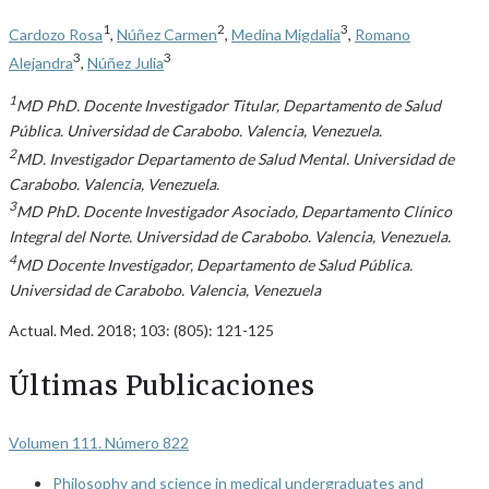
1
2
3
Cardozo Rosa
,
Núñez Carmen
,
Medina Migdalia
,
Romano
3
3
Alejandra
,
Núñez Julia
1
MD PhD. Docente Investigador Titular, Departamento de Salud
Pública. Universidad de Carabobo. Valencia, Venezuela.
2
MD. Investigador Departamento de Salud Mental. Universidad de
Carabobo. Valencia, Venezuela.
3
MD PhD. Docente Investigador Asociado, Departamento Clínico
Integral del Norte. Universidad de Carabobo. Valencia, Venezuela.
4
MD Docente Investigador, Departamento de Salud Pública.
Universidad de Carabobo. Valencia, Venezuela
Actual. Med. 2018; 103: (805): 121-125
Últimas Publicaciones
Volumen 111. Número 822
Philosophy and science in medical undergraduates and