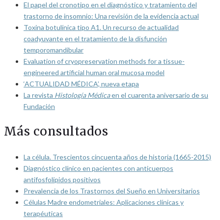
El papel del cronotipo en el diagnóstico y tratamiento del
trastorno de insomnio: Una revisión de la evidencia actual
Toxina botulínica tipo A1. Un recurso de actualidad
coadyuvante en el tratamiento de la disfunción
temporomandibular
Evaluation of cryopreservation methods for a tissue-
engineered artificial human oral mucosa model
‘ACTUALIDAD MÉDICA’, nueva etapa
La revista
Histología Médica
en el cuarenta aniversario de su
Fundación
Más consultados
La célula. Trescientos cincuenta años de historia (1665-2015)
Diagnóstico clínico en pacientes con anticuerpos
antifosfolípidos positivos
Prevalencia de los Trastornos del Sueño en Universitarios
Células Madre endometriales: Aplicaciones clínicas y
terapéuticas