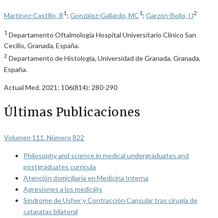
1
1
2
Martínez-Castillo, R
;
González-Gallardo, MC
;
Garzón-Bello, IJ
1
Departamento Oftalmología Hospital Universitario Clínico San
Cecilio, Granada, España.
2
Departamento de Histología, Universidad de Granada, Granada,
España.
Actual Med. 2021; 106(814): 280-290
Últimas Publicaciones
Volumen 111. Número 822
Philosophy and science in medical undergraduates and
postgraduates curricula
Atención domiciliaria en Medicina Interna
Agresiones a los medic@s
Síndrome de Usher y Contracción Capsular tras cirugía de
cataratas bilateral