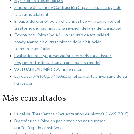
Agresiones a los medic@s
Síndrome de Usher y Contracción Capsular tras cirugía de
cataratas bilateral
El papel del cronotipo en el diagnóstico y tratamiento del
trastorno de insomnio: Una revisión de la evidencia actual
Toxina botulínica tipo A1. Un recurso de actualidad
coadyuvante en el tratamiento de la disfunción
temporomandibular
Evaluation of cryopreservation methods for a tissue-
engineered artificial human oral mucosa model
‘ACTUALIDAD MÉDICA’, nueva etapa
La revista
Histología Médica
en el cuarenta aniversario de su
Fundación
Más consultados
La célula. Trescientos cincuenta años de historia (1665-2015)
Diagnóstico clínico en pacientes con anticuerpos
antifosfolípidos positivos