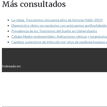
Más consultados
La célula. Trescientos cincuenta años de historia (1665-2015)
Diagnóstico clínico en pacientes con anticuerpos antifosfolípido
Prevalencia de los Trastornos del Sueño en Universitarios
Células Madre endometriales: Aplicaciones clínicas y terapéutic
Cambios sugestivos de infección por virus de papiloma humano 
Indexada en: