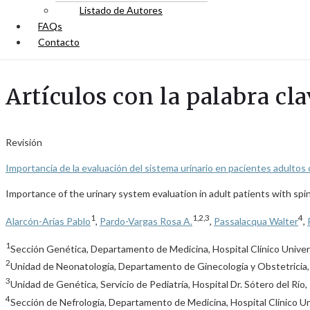
Listado de Autores
FAQs
Contacto
Artículos con la palabra cla
Revisión
Importancia de la evaluación del sistema urinario en pacientes adultos 
Importance of the urinary system evaluation in adult patients with spin
1
1,2,3
4
Alarcón-Arias Pablo
,
Pardo-Vargas Rosa A.
,
Passalacqua Walter
,
1
Sección Genética, Departamento de Medicina, Hospital Clínico Univer
2
Unidad de Neonatología, Departamento de Ginecología y Obstetricia, H
3
Unidad de Genética, Servicio de Pediatría, Hospital Dr. Sótero del Río
4
Sección de Nefrología, Departamento de Medicina, Hospital Clínico U