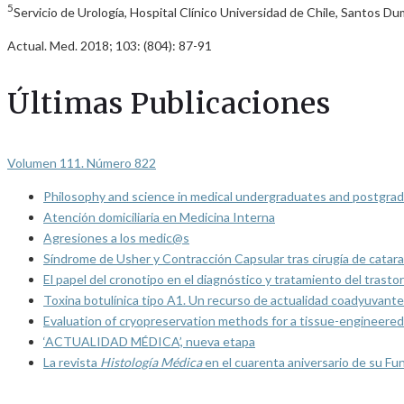
5
Servicio de Urología, Hospital Clínico Universidad de Chile, Santos 
Actual. Med. 2018; 103: (804): 87-91
Últimas Publicaciones
Volumen 111. Número 822
Philosophy and science in medical undergraduates and postgrad
Atención domiciliaria en Medicina Interna
Agresiones a los medic@s
Síndrome de Usher y Contracción Capsular tras cirugía de catarat
El papel del cronotipo en el diagnóstico y tratamiento del trasto
Toxina botulínica tipo A1. Un recurso de actualidad coadyuvante
Evaluation of cryopreservation methods for a tissue-engineered 
‘ACTUALIDAD MÉDICA’, nueva etapa
La revista
Histología Médica
en el cuarenta aniversario de su Fu