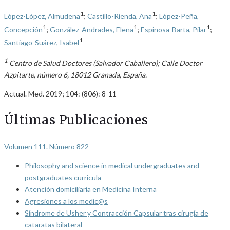
1
1
López-López, Almudena
;
Castillo-Rienda, Ana
;
López-Peña,
1
1
1
Concepción
;
González-Andrades, Elena
;
Espinosa-Barta, Pilar
;
1
Santiago-Suárez, Isabel
1
Centro de Salud Doctores (Salvador Caballero); Calle Doctor
Azpitarte, número 6, 18012 Granada, España.
Actual. Med. 2019; 104: (806): 8-11
Últimas Publicaciones
Volumen 111. Número 822
Philosophy and science in medical undergraduates and
postgraduates curricula
Atención domiciliaria en Medicina Interna
Agresiones a los medic@s
Síndrome de Usher y Contracción Capsular tras cirugía de
cataratas bilateral