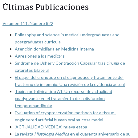
Últimas Publicaciones
Volumen 111. Número 822
Philosophy and science in medical undergraduates and
postgraduates curricula
Atención domiciliaria en Medicina Interna
Agresiones a los medic@s
Síndrome de Usher y Contracción Capsular tras cirugía de
cataratas bilateral
El papel del cronotipo en el diagnóstico y tratamiento del
trastorno de insomnio: Una revisión de la evidencia actual
Toxina botulínica tipo A1. Un recurso de actualidad
coadyuvante en el tratamiento de la disfunción
temporomandibular
Evaluation of cryopreservation methods for a tissue-
engineered artificial human oral mucosa model
‘ACTUALIDAD MÉDICA’, nueva etapa
La revista
Histología Médica
en el cuarenta aniversario de su