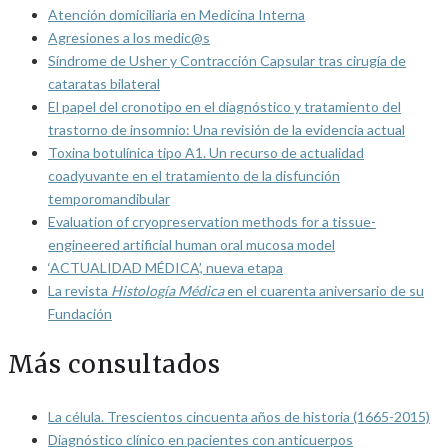
Atención domiciliaria en Medicina Interna
Agresiones a los medic@s
Síndrome de Usher y Contracción Capsular tras cirugía de
cataratas bilateral
El papel del cronotipo en el diagnóstico y tratamiento del
trastorno de insomnio: Una revisión de la evidencia actual
Toxina botulínica tipo A1. Un recurso de actualidad
coadyuvante en el tratamiento de la disfunción
temporomandibular
Evaluation of cryopreservation methods for a tissue-
engineered artificial human oral mucosa model
‘ACTUALIDAD MÉDICA’, nueva etapa
La revista
Histología Médica
en el cuarenta aniversario de su
Fundación
Más consultados
La célula. Trescientos cincuenta años de historia (1665-2015)
Diagnóstico clínico en pacientes con anticuerpos