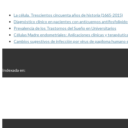
La célula. Trescientos cincuenta años de historia (1665-2015)
Diagnóstico clínico en pacientes con anticuerpos antifosfolípido
Prevalencia de los Trastornos del Sueño en Universitarios
Células Madre endometriales: Aplicaciones clínicas y terapéutic
Cambios sugestivos de infección por virus de papiloma humano 
Indexada en: