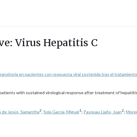
ve: Virus Hepatitis C
transitoria en pacientes con respuesta viral sostenida tras el tratamien
 patients with sustained virological response after treatment of hepati
2
1
2
h de Jesús, Samantha
,
Sola García, Miguel
;
Pasquau Liaño, Juan
;
Moren