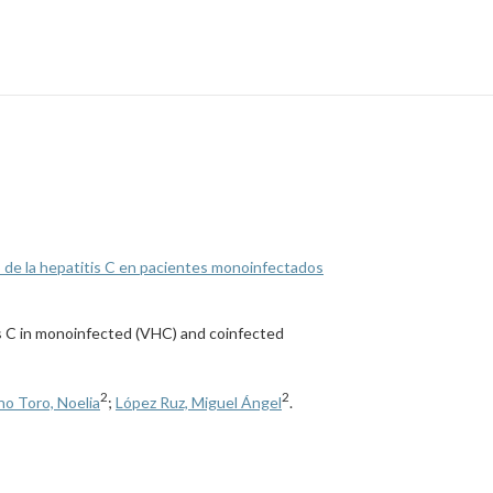
to de la hepatitis C en pacientes monoinfectados
tis C in monoinfected (VHC) and coinfected
2
2
o Toro, Noelia
;
López Ruz, Miguel Ángel
.