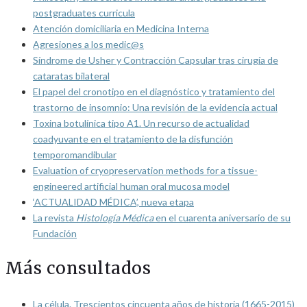
postgraduates curricula
Atención domiciliaria en Medicina Interna
Agresiones a los medic@s
Síndrome de Usher y Contracción Capsular tras cirugía de
cataratas bilateral
El papel del cronotipo en el diagnóstico y tratamiento del
trastorno de insomnio: Una revisión de la evidencia actual
Toxina botulínica tipo A1. Un recurso de actualidad
coadyuvante en el tratamiento de la disfunción
temporomandibular
Evaluation of cryopreservation methods for a tissue-
engineered artificial human oral mucosa model
‘ACTUALIDAD MÉDICA’, nueva etapa
La revista
Histología Médica
en el cuarenta aniversario de su
Fundación
Más consultados
La célula. Trescientos cincuenta años de historia (1665-2015)