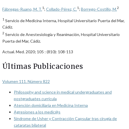
1
1
2
Fábregas-Ruano, M. T.
;
Collado-Pérez, C.
;
Borrego-Costillo, M.
1
Servicio de Medicina Interna, Hospital Universitario Puerta del Mar,
Cádiz.
2
Servicio de Anestesiología y Reanimación, Hospital Universitario
Puerta del Mar, Cádiz.
Actual. Med. 2020; 105 : (810): 108-113
Últimas Publicaciones
Volumen 111. Número 822
Philosophy and science in medical undergraduates and
postgraduates curricula
Atención domiciliaria en Medicina Interna
Agresiones a los medic@s
Síndrome de Usher y Contracción Capsular tras cirugía de
cataratas bilateral