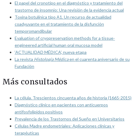
El papel del cronotipo en el diagnóstico y tratamiento del
trastorno de insomnio: Una revisión de la evidencia actual
Toxina botulínica tipo A1. Un recurso de actualidad
coadyuvante en el tratamiento de la disfunción
temporomandibular
Evaluation of cryopreservation methods for a tissue-
engineered artificial human oral mucosa model
‘ACTUALIDAD MÉDICA’, nueva etapa
La revista
Histología Médica
en el cuarenta aniversario de su
Fundación
Más consultados
La célula. Trescientos cincuenta años de historia (1665-2015)
Diagnóstico clínico en pacientes con anticuerpos
antifosfolípidos positivos
Prevalencia de los Trastornos del Sueño en Universitarios
Células Madre endometriales: Aplicaciones clínicas y
terapéuticas