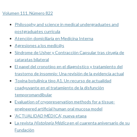
Volumen 111. Número 822
Philosophy and science in medical undergraduates and
postgraduates curricula
Atención domiciliaria en Medicina Interna
Agresiones a los medic@s
Síndrome de Usher y Contracción Capsular tras cirugía de
cataratas bilateral
El papel del cronotipo en el diagnóstico y tratamiento del
trastorno de insomnio: Una revisión de la evidencia actual
Toxina botulínica tipo A1. Un recurso de actualidad
coadyuvante en el tratamiento de la disfunción
temporomandibular
Evaluation of cryopreservation methods for a tissue-
engineered artificial human oral mucosa model
‘ACTUALIDAD MÉDICA’, nueva etapa
La revista
Histología Médica
en el cuarenta aniversario de su
Fundación