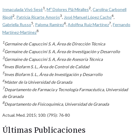
1
2
Inmaculada Vivó Sesé
,
Mª Dolores Plá Miralles
,
Carolina Carbonell
2
3
4
Ripoll
,
Patricia Ricarte Amorós
,
José Manuel López Cacho
,
5
6
7
Gabriella Russo
,
Paloma Ramírez
,
Adolfina Ruiz Martínez
,
Fernando
8
Martínez-Martínez
1
Germaine de Capuccini S. A, Área de Dirección Técnica
2
Germaine de Capuccini S. A, Área de Investigación y Desarrollo
3
Germaine de Capuccini S. A, Área de Asesoría Técnica
4
Inves Biofarm S. L., Área de Control de Calidad
5
Inves Biofarm S. L., Área de Investigación y Desarrollo
6
Máster de la Universidad de Granada
7
Departamento de Farmacia y Tecnología Farmacéutica, Universidad
de Granada
8
Departamento de Fisicoquímica, Universidad de Granada
Actual. Med. 2015; 100: (795): 76-80
Últimas Publicaciones